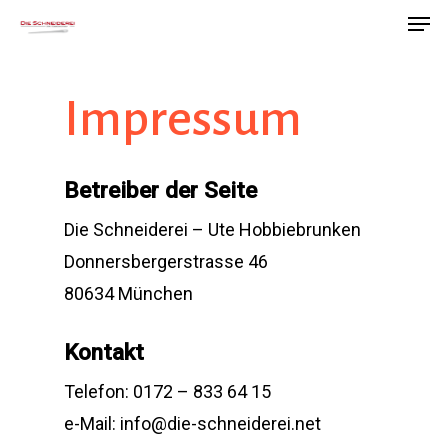
Men
Skip
to
main
Impressum
content
Betreiber der Seite
Die Schneiderei – Ute Hobbiebrunken
Donnersbergerstrasse 46
80634 München
Kontakt
Telefon: 0172 – 833 64 15
e-Mail: info@die-schneiderei.net